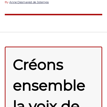
By
Anne Desmarest de Jotemps
Créons
ensemble
la voix de