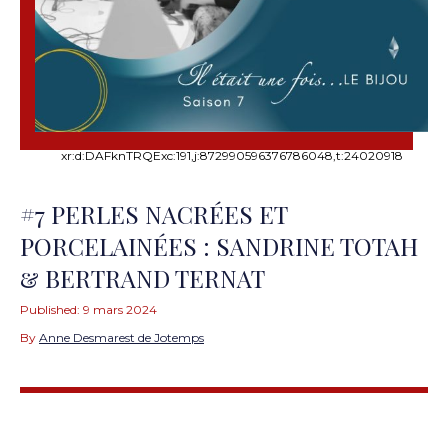
xr:d:DAFknTRQExc:191,j:872990596376786048,t:24020918
#7 PERLES NACRÉES ET
PORCELAINÉES : SANDRINE TOTAH
& BERTRAND TERNAT
Published:
9 mars 2024
By
Anne Desmarest de Jotemps