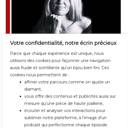
Votre confidentialité, notre écrin précieux
Parce que chaque expérience est unique, nous
utilisons des cookies pour façonner une navigation
aussi fluide et scintillante qu’un bijou bien fini. Ces
cookies nous permettent de :
#10 ADELINE MONIEZ : LES BIJOUX
affiner votre parcours comme on ajuste un
DE PEAU MARBELLA
diamant,
vous offrir des contenus et publicités aussi sur
Published:
18 juillet 2021
mesure qu’une pièce de haute joaillerie,
By
Anne Desmarest de Jotemps
écouter et analyser vos interactions pour
sublimer notre plateforme, à l’image d’un
podcast qui perfectionne chaque épisode.