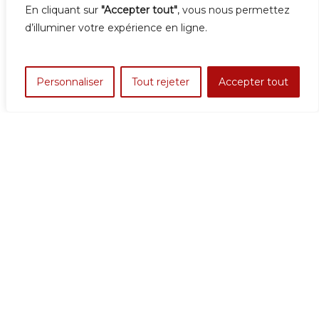
En cliquant sur
"Accepter tout"
, vous nous permettez
d’illuminer votre expérience en ligne.
Personnaliser
Tout rejeter
Accepter tout
#9 CAMILLE VEVER : RENAISSANCE
DE LA MAISON VEVER