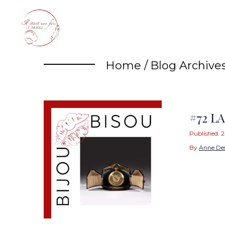
Skip
to
content
Home
/
Blog Archive
#72 L
Published:
2
By
Anne De