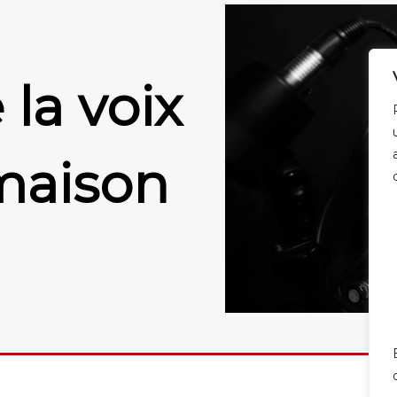
la voix
maison