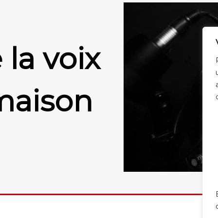
la voix
maison