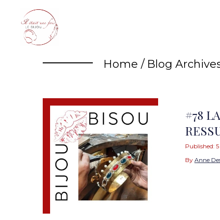
Skip
to
content
Home
/
Blog Archive
#78 L
RESS
Published:
5
By
Anne De