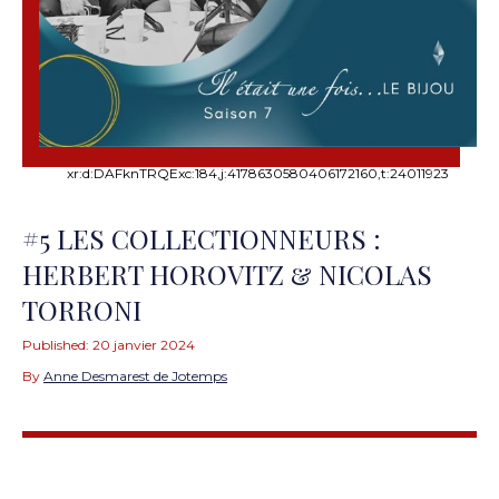
xr:d:DAFknTRQExc:184,j:4178630580406172160,t:24011923
#5 LES COLLECTIONNEURS :
HERBERT HOROVITZ & NICOLAS
TORRONI
Published:
20 janvier 2024
By
Anne Desmarest de Jotemps