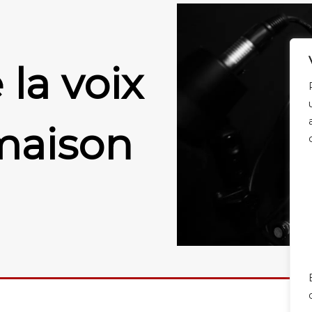
la voix
maison