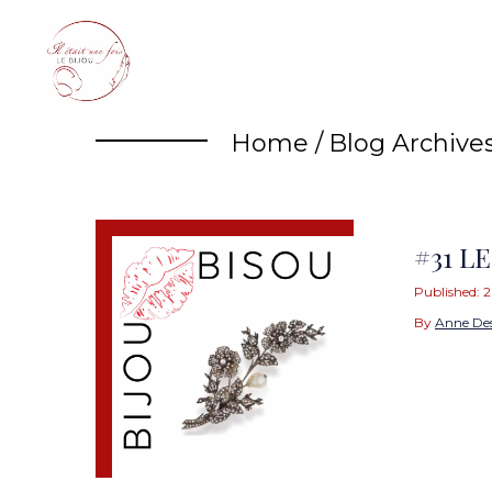
Skip
to
content
Home
/
Blog Archive
#31 L
Published:
2
By
Anne De