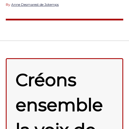
By
Anne Desmarest de Jotemps
Créons
ensemble