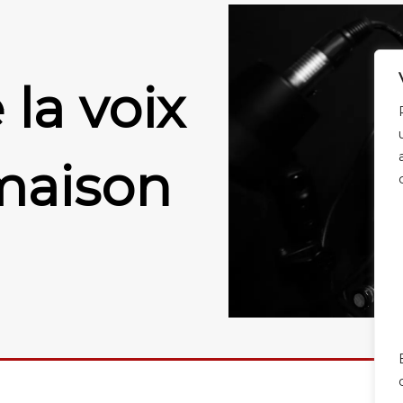
la voix
maison