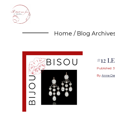
Skip
to
content
Home
/
Blog Archive
#12 L
Published:
3
By
Anne De