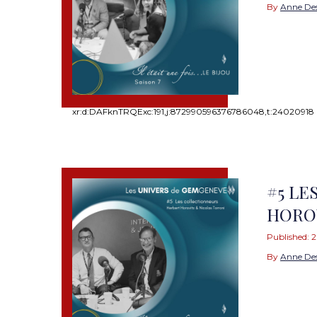
By
Anne De
xr:d:DAFknTRQExc:191,j:872990596376786048,t:24020918
#5 LE
HOROV
Published:
2
By
Anne De