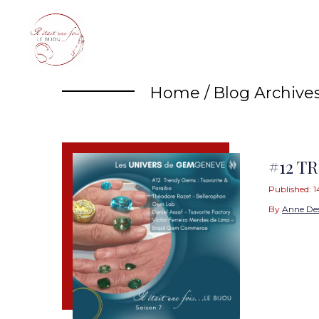
Skip
to
content
Home
/
Blog Archive
#12 T
Published:
1
By
Anne De