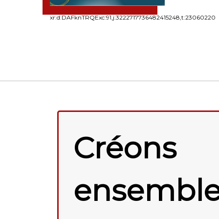
xr:d:DAFknTRQExc:91,j:3222717736482415248,t:23060220
Créons
ensemble 