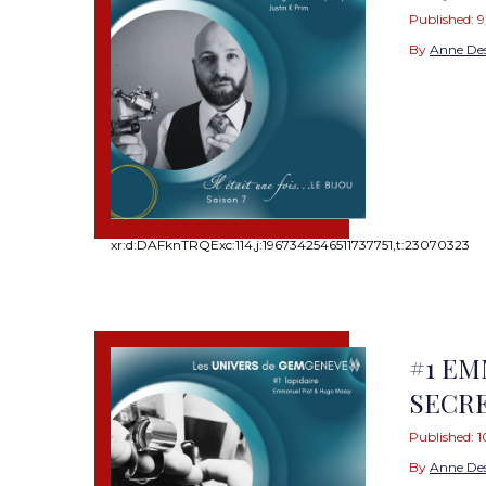
Published:
9
By
Anne De
xr:d:DAFknTRQExc:114,j:1967342546511737751,t:23070323
#1 EM
SECRE
Published:
1
By
Anne De