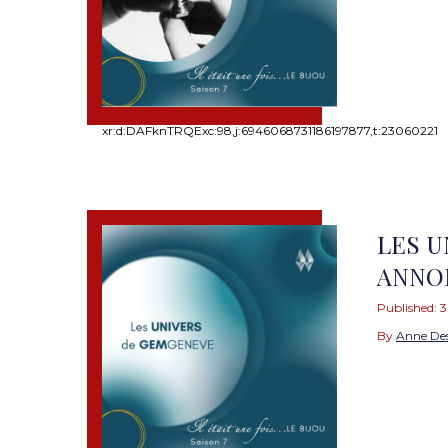
xr:d:DAFknTRQExc:98,j:6946068731186197877,t:23060221
LES U
ANNO
Published:
3
By
Anne De