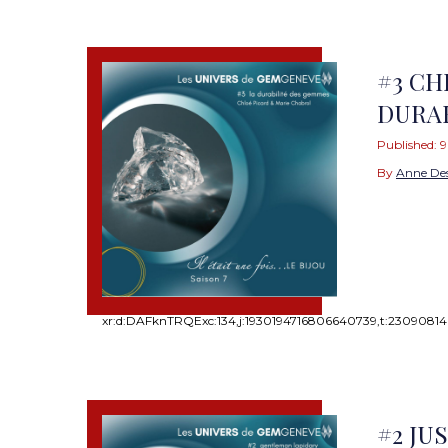
#3 CH
DURA
Published:
9
By
Anne De
xr:d:DAFknTRQExc:134,j:1930194716806640739,t:23090814
#2 JU