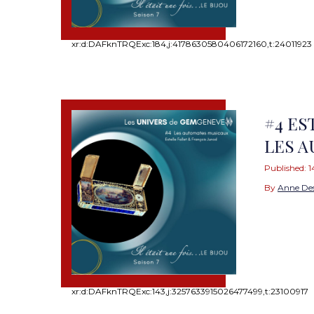
xr:d:DAFknTRQExc:184,j:4178630580406172160,t:24011923
#4 ES
LES 
Published:
1
By
Anne De
xr:d:DAFknTRQExc:143,j:3257633915026477499,t:23100917