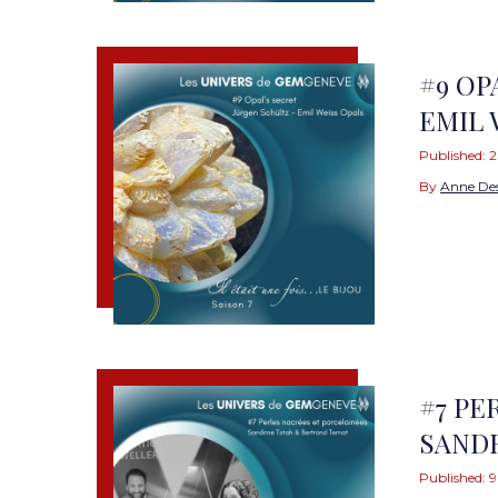
#9 OP
EMIL 
Published:
2
By
Anne De
#7 PE
SANDR
Published:
9