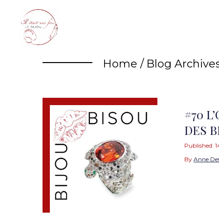
Skip
to
content
Home
/
Blog Archive
#70 L
DES B
Published:
1
By
Anne De