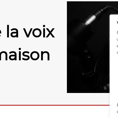
la voix
maison