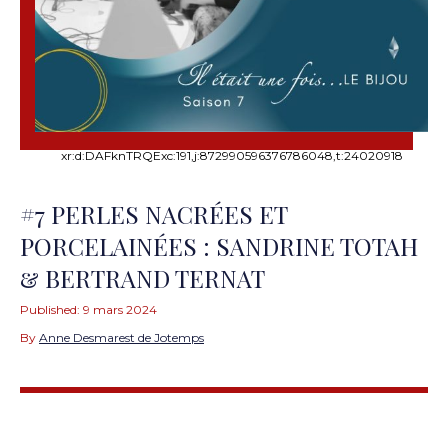
xr:d:DAFknTRQExc:191,j:872990596376786048,t:24020918
#7 PERLES NACRÉES ET
PORCELAINÉES : SANDRINE TOTAH
& BERTRAND TERNAT
Published:
9 mars 2024
By
Anne Desmarest de Jotemps