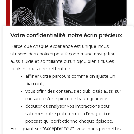
Votre confidentialité, notre écrin précieux
Parce que chaque expérience est unique, nous
#10 ADELINE MONIEZ : LES BIJOUX
utilisons des cookies pour façonner une navigation
DE PEAU MARBELLA
aussi fluide et scintillante qu’un bijou bien fini. Ces
cookies nous permettent de :
Published:
18 juillet 2021
affiner votre parcours comme on ajuste un
By
Anne Desmarest de Jotemps
diamant,
vous offrir des contenus et publicités aussi sur
mesure qu’une pièce de haute joaillerie,
écouter et analyser vos interactions pour
sublimer notre plateforme, à l’image d’un
podcast qui perfectionne chaque épisode.
En cliquant sur
"Accepter tout"
, vous nous permettez