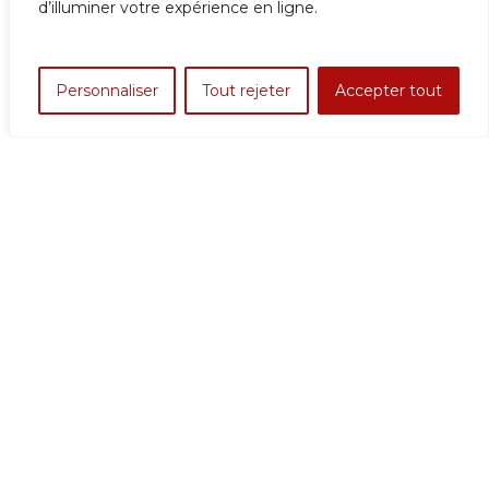
d’illuminer votre expérience en ligne.
Personnaliser
Tout rejeter
Accepter tout
#9 CAMILLE VEVER : RENAISSANCE
DE LA MAISON VEVER
Published:
20 juin 2021
By
Anne Desmarest de Jotemps