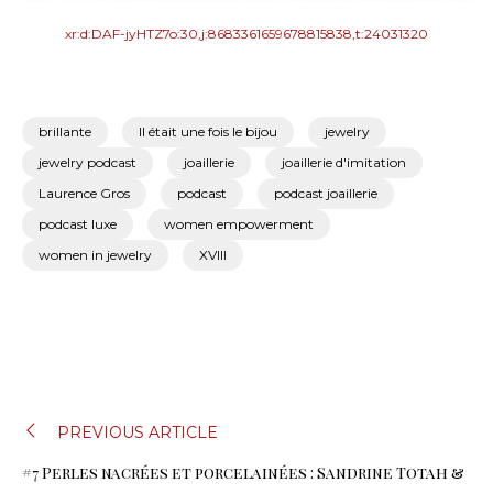
xr:d:DAF-jyHTZ7o:30,j:8683361659678815838,t:24031320
brillante
Il était une fois le bijou
jewelry
jewelry podcast
joaillerie
joaillerie d'imitation
Laurence Gros
podcast
podcast joaillerie
podcast luxe
women empowerment
women in jewelry
XVIII
NAVIGATION
PREVIOUS ARTICLE
#7 Perles nacrées et porcelainées : Sandrine Totah &