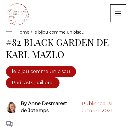
Skip
to
content
Home
/
le bijou comme un bisou
#82 BLACK GARDEN DE
KARL MAZLO
le bijou comme un bisou
Podcasts joaillerie
By Anne Desmarest
Published:
31
de Jotemps
octobre 2021
0