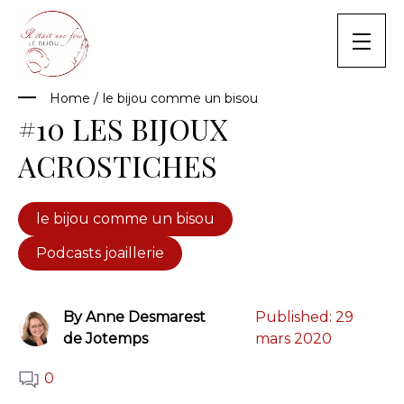
Skip
to
content
Home
/
le bijou comme un bisou
#10 LES BIJOUX
ACROSTICHES
le bijou comme un bisou
Podcasts joaillerie
By Anne Desmarest
Published:
29
de Jotemps
mars 2020
0