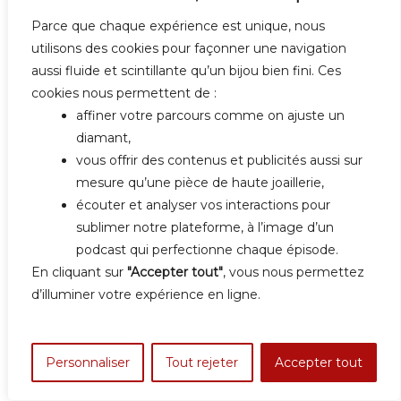
Parce que chaque expérience est unique, nous
adamas
diamant
diamant naturel
utilisons des cookies pour façonner une navigation
jewelry podcast
le bijou comme un bisou
aussi fluide et scintillante qu’un bijou bien fini. Ces
le Black Orlov
le hope
le régent
legende
cookies nous permettent de :
maharadjah
Marbode
podcast
affiner votre parcours comme on ajuste un
podcast joaillerie
vajra
diamant,
vous offrir des contenus et publicités aussi sur
mesure qu’une pièce de haute joaillerie,
écouter et analyser vos interactions pour
sublimer notre plateforme, à l’image d’un
podcast qui perfectionne chaque épisode.
En cliquant sur
"Accepter tout"
, vous nous permettez
NAVIGATION
PREVIOUS ARTICLE
d’illuminer votre expérience en ligne.
#4 Evelyne Possémé, Conservatrice en chef du
DE
Département des bijoux anciens et modernes au
L’ARTICLE
Musée des Arts Décoratifs à Paris
Personnaliser
Tout rejeter
Accepter tout