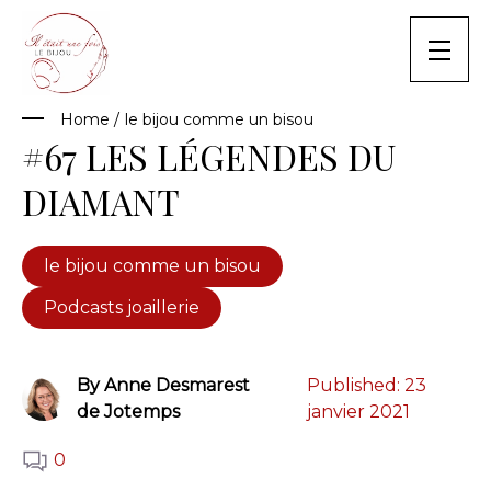
Skip
to
content
Home
/
le bijou comme un bisou
#67 LES LÉGENDES DU
DIAMANT
le bijou comme un bisou
Podcasts joaillerie
By Anne Desmarest
Published:
23
de Jotemps
janvier 2021
0