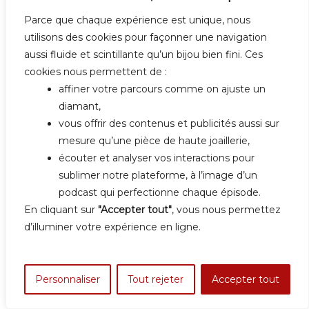
Parce que chaque expérience est unique, nous
utilisons des cookies pour façonner une navigation
aussi fluide et scintillante qu’un bijou bien fini. Ces
cookies nous permettent de :
NAVIGATION
PREVIOUS ARTICLE
affiner votre parcours comme on ajuste un
#1 Dr Laurent Massi : qu’est-ce qu’une gemme
diamant,
DE
d’exception ?
vous offrir des contenus et publicités aussi sur
L’ARTICLE
mesure qu’une pièce de haute joaillerie,
écouter et analyser vos interactions pour
NEXT ARTICLE
sublimer notre plateforme, à l’image d’un
#2 Frédéric Mané designer joaillier d’exception
podcast qui perfectionne chaque épisode.
En cliquant sur
"Accepter tout"
, vous nous permettez
d’illuminer votre expérience en ligne.
Personnaliser
Tout rejeter
Accepter tout
LEAVE A COMMENT