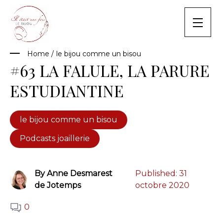
Skip
to
content
Home
/
le bijou comme un bisou
#63 LA FALULE, LA PARURE
ESTUDIANTINE
le bijou comme un bisou
Podcasts joaillerie
By Anne Desmarest
Published:
31
de Jotemps
octobre 2020
0