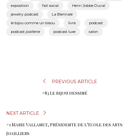
exposition
fait social
Henri Jobbe Duval
jewelry podcast
La Biennale
le bijou comme un bisou
livre
podcast
podcast joaillerie
podcast luxe
salon
NAVIGATION
PREVIOUS ARTICLE
#83 Le bijou dessiné
DE
L’ARTICLE
NEXT ARTICLE
#1 Marie Vallanet, Présidente de l’Ecole des Arts
Joailliers