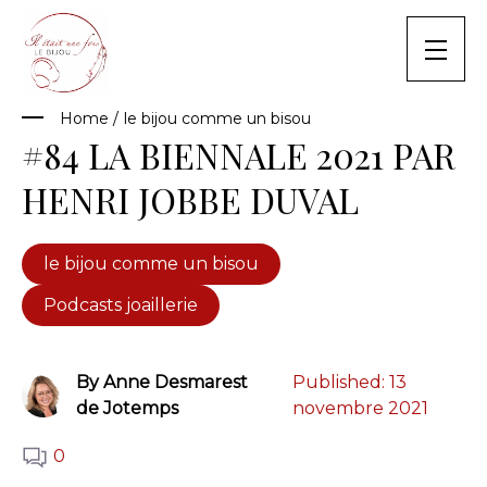
Skip
to
content
Home
/
le bijou comme un bisou
#84 LA BIENNALE 2021 PAR
HENRI JOBBE DUVAL
le bijou comme un bisou
Podcasts joaillerie
By Anne Desmarest
Published:
13
de Jotemps
novembre 2021
0