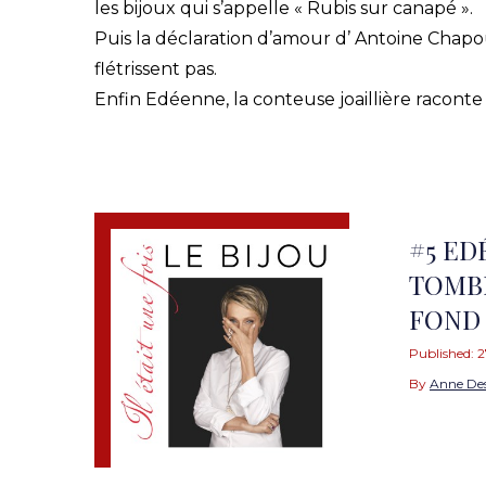
les bijoux qui s’appelle « Rubis sur canapé ».
Puis la déclaration d’amour d’ Antoine Chapout
flétrissent pas.
Enfin Edéenne, la conteuse joaillière racont
#5 ED
TOMBÉ
FOND 
Published:
2
By
Anne De