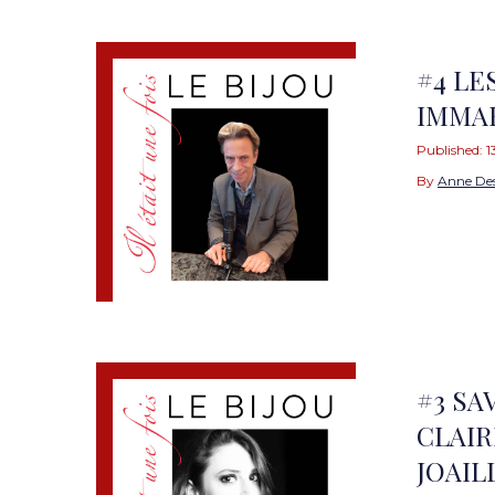
#4 LE
IMMAR
Published:
1
By
Anne De
#3 SA
CLAIR
JOAIL