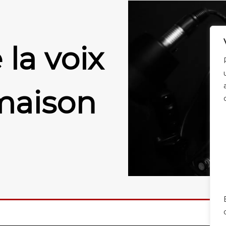
la voix
maison